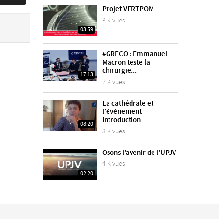
Projet VERTPOM
3 K vues
03:59
#GRECO : Emmanuel
Macron teste la
chirurgie...
17:13
7 K vues
La cathédrale et
l’événement
Introduction
08:20
3 K vues
Osons l’avenir de l’UPJV
4 K vues
02:20