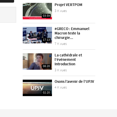
Projet VERTPOM
3 K vues
03:59
#GRECO : Emmanuel
Macron teste la
chirurgie...
17:13
7 K vues
La cathédrale et
l’événement
Introduction
08:20
3 K vues
Osons l’avenir de l’UPJV
4 K vues
02:20