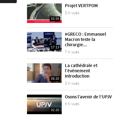
Projet VERTPOM
3 K vues
03:59
#GRECO : Emmanuel
Macron teste la
chirurgie...
17:13
7 K vues
La cathédrale et
l’événement
Introduction
08:20
3 K vues
Osons l’avenir de l’UPJV
4 K vues
02:20