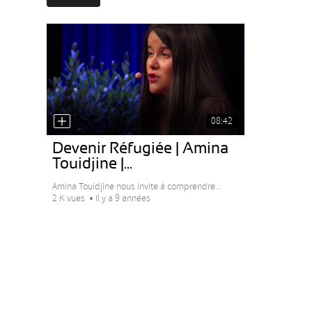
08:42
Devenir Réfugiée | Amina
Touidjine |...
Amina Touidjine nous invite à comprendre...
2 K vues
Il y a 9 années