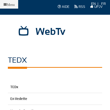
Accueil
EN
FR
Menu
AIDE
RSS
UPJV
WebTv
TEDX
TEDx
En Vedette