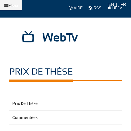
Accueil
EN
FR
Menu
AIDE
RSS
UPJV
WebTv
PRIX DE THÈSE
Prix De Thèse
Commentées