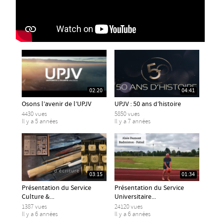
02:20
04:41
Osons l’avenir de l’UPJV
UPJV : 50 ans d’histoire
4430 vues
5850 vues
Il y a 5 années
Il y a 7 années
03:15
01:34
Présentation du Service
Présentation du Service
Culture &...
Universitaire...
1387 vues
24120 vues
Il y a 6 années
Il y a 6 années