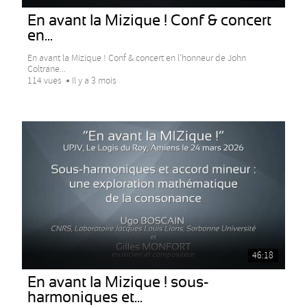
En avant la Mizique ! Conf & concert
en...
En avant la Mizique ! Conf & concert en l’honneur de John
Coltrane...
114 vues
Il y a 3 mois
46:18
En avant la Mizique ! sous-
harmoniques et...