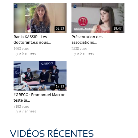
02:33
18:47
Rania KASSIR - Les
Présentation des
doctorant.e.s nous...
associations...
1663 vues
2530 vues
Il y a 6 années
Il y a 6 années
17:13
#GRECO : Emmanuel Macron
teste la...
7192 vues
Il y a 7 années
VIDÉOS RÉCENTES