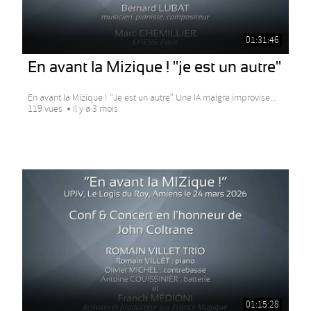
01:31:46
En avant la Mizique ! "je est un autre"
En avant la Mizique ! "Je est un autre" Une IA maigre improvise...
119 vues
Il y a 3 mois
01:15:28