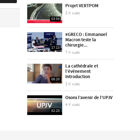
Projet VERTPOM
3 K vues
03:59
#GRECO : Emmanuel
Macron teste la
chirurgie...
17:13
7 K vues
La cathédrale et
l’événement
Introduction
08:20
3 K vues
Osons l’avenir de l’UPJV
4 K vues
02:20