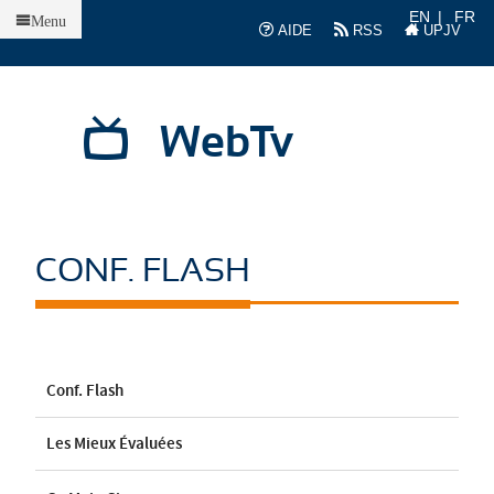
Accueil
EN
FR
Menu
AIDE
RSS
UPJV
WebTv
CONF. FLASH
Conf. Flash
Les Mieux Évaluées