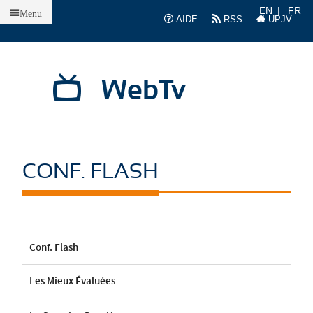
Accueil
EN
FR
Menu
AIDE
RSS
UPJV
WebTv
CONF. FLASH
Conf. Flash
Les Mieux Évaluées