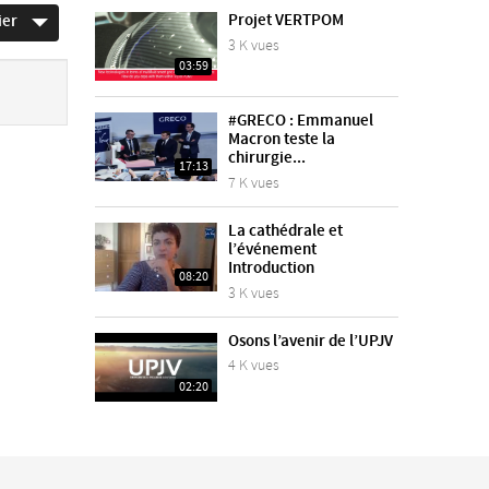
Projet VERTPOM
ier
3 K vues
03:59
#GRECO : Emmanuel
Macron teste la
chirurgie...
17:13
7 K vues
La cathédrale et
l’événement
Introduction
08:20
3 K vues
Osons l’avenir de l’UPJV
4 K vues
02:20