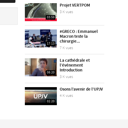
Projet VERTPOM
3 K vues
03:59
#GRECO : Emmanuel
Macron teste la
chirurgie...
17:13
7 K vues
La cathédrale et
l’événement
Introduction
08:20
3 K vues
Osons l’avenir de l’UPJV
4 K vues
02:20