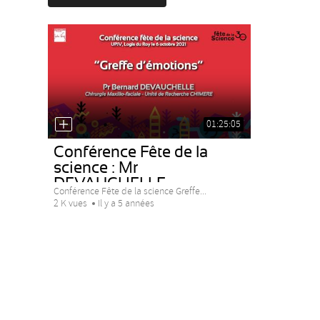
01:25:05
Conférence Fête de la
science : Mr
DEVAUCHELLE
Conférence Fête de la science Greffe...
2 K vues
Il y a 5 années