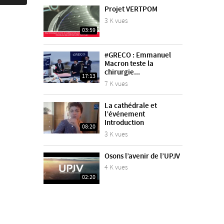
Projet VERTPOM
3 K vues
03:59
#GRECO : Emmanuel
Macron teste la
chirurgie...
17:13
7 K vues
La cathédrale et
l’événement
Introduction
08:20
3 K vues
Osons l’avenir de l’UPJV
4 K vues
02:20