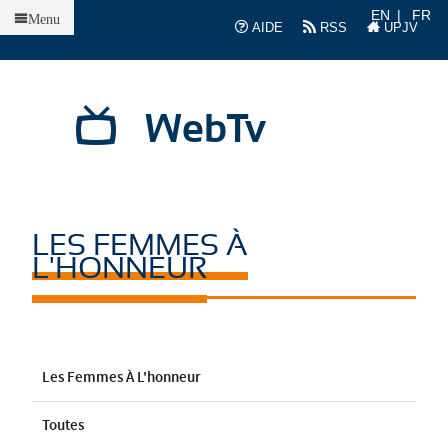
Accueil
EN
FR
Menu
AIDE
RSS
UPJV
WebTv
LES FEMMES À
L'HONNEUR
Les Femmes À L'honneur
Toutes