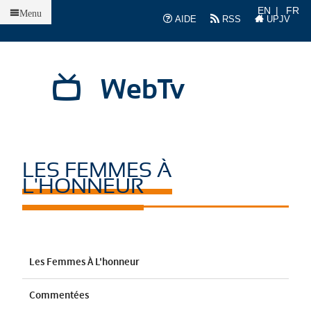
Accueil
EN
FR
Menu
AIDE
RSS
UPJV
WebTv
LES FEMMES À
L'HONNEUR
Les Femmes À L'honneur
Commentées