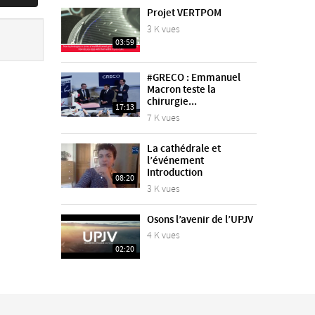
Projet VERTPOM
3 K vues
03:59
#GRECO : Emmanuel
Macron teste la
chirurgie...
17:13
7 K vues
La cathédrale et
l’événement
Introduction
08:20
3 K vues
Osons l’avenir de l’UPJV
4 K vues
02:20