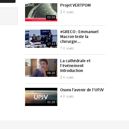
Projet VERTPOM
3 K vues
03:59
#GRECO : Emmanuel
Macron teste la
chirurgie...
17:13
7 K vues
La cathédrale et
l’événement
Introduction
08:20
3 K vues
Osons l’avenir de l’UPJV
4 K vues
02:20