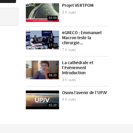
Projet VERTPOM
3 K vues
03:59
#GRECO : Emmanuel
Macron teste la
chirurgie...
17:13
7 K vues
La cathédrale et
l’événement
Introduction
08:20
3 K vues
Osons l’avenir de l’UPJV
4 K vues
02:20