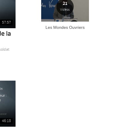
es
21
Vidéos
es
57:57
Les Mondes Ouvriers
anuel
..
e la
(JDE)
es
soldat
46:18