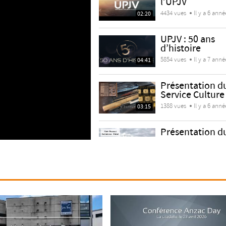
l’UPJV
4434 vues
Il y a 6 anné
02:20
UPJV : 50 ans
d’histoire
5854 vues
Il y a 7 anné
04:41
Présentation d
Service Culture 
1388 vues
Il y a 6 anné
03:15
Présentation d
Service
Universitaire...
01:34
24127 vues
Il y a 6 an
Rania KASSIR - 
doctorant.e.s n
1667 vues
Il y a 6 anné
02:33