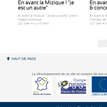
En avant la Mizique ! "je
En avan
est un autre"
& concer
En avant la Mizique ! "Je est un autre" Une IA
En avant la M
maigre improvise...
l’honneur de 
121 vues
Il y a 3 mois
117 vues
I
HAUT DE PAGE
Le développement de ce site et certains de ses co