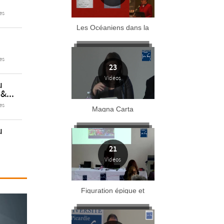
es
Les Océaniens dans la
Grande Guerre
es
23
Vidéos
u
&...
es
Magna Carta
u
21
Vidéos
nées
Les
ous...
Figuration épique et
contre épique de la
es
grande guerre