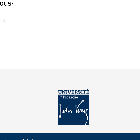
sous-
 et