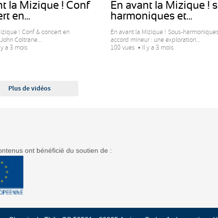
t la Mizique ! Conf
En avant la Mizique ! 
t en...
harmoniques et...
izique ! Conf & concert en
En avant la Mizique ! Sous-harmoniques
John Coltrane...
accord mineur : une exploration...
l y a 3 mois
100 vues
Il y a 3 mois
Plus de vidéos
ntenus ont bénéficié du soutien de :