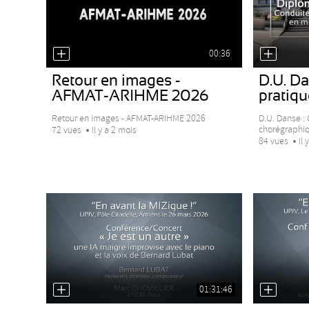
00:36
Retour en images -
D.U. Da
AFMAT-ARIHME 2026
pratique
Retour en images - AFMAT-ARIHME 2026
D.U. Danse :
chorégraphiqu
72 vues
Il y a 2 mois
84 vues
Il 
01:31:46