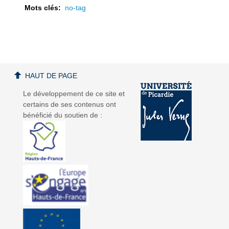
Mots clés:
no-tag
a
a
HAUT DE PAGE
Le développement de ce site et
certains de ses contenus ont
bénéficié du soutien de :
v
v
i
i