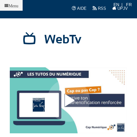
Accueil
EN
FR
Menu
AIDE
RSS
UPJV
WebTv
L
L