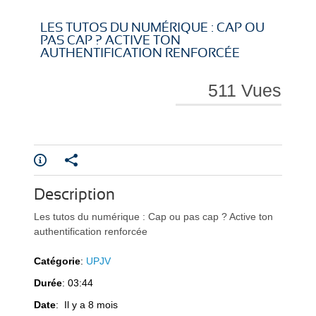
i
i
LES TUTOS DU NUMÉRIQUE : CAP OU
PAS CAP ? ACTIVE TON
AUTHENTIFICATION RENFORCÉE
511 Vues
r
r
e
e
Description
Les tutos du numérique : Cap ou pas cap ? Active ton
authentification renforcée
Catégorie
:
UPJV
Durée
: 03:44
l
l
Date
: Il y a 8 mois