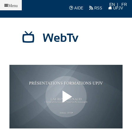
Accueil
EN
FR
Menu
AIDE
RSS
UPJV
WebTv
L
L