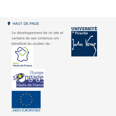
HAUT DE PAGE
a
a
Le développement de ce site et
certains de ses contenus ont
bénéficié du soutien de :
v
v
i
i