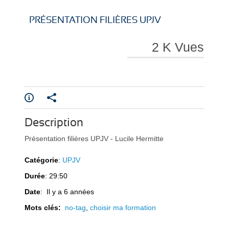
i
i
PRÉSENTATION FILIÈRES UPJV
2 K Vues
r
r
Description
e
e
Présentation filières UPJV - Lucile Hermitte
Catégorie
:
UPJV
Durée
: 29:50
Date
: Il y a 6 années
Mots clés:
no-tag
,
choisir ma formation
l
l