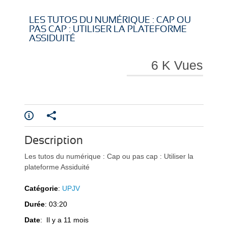
i
i
LES TUTOS DU NUMÉRIQUE : CAP OU
PAS CAP : UTILISER LA PLATEFORME
ASSIDUITÉ
6 K Vues
r
r
e
e
Description
Les tutos du numérique : Cap ou pas cap : Utiliser la
plateforme Assiduité
Catégorie
:
UPJV
Durée
: 03:20
l
l
Date
: Il y a 11 mois