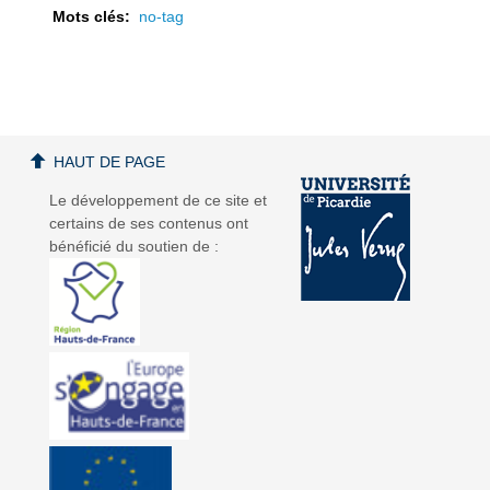
Mots clés:
no-tag
a
a
HAUT DE PAGE
Le développement de ce site et
certains de ses contenus ont
bénéficié du soutien de :
v
v
i
i