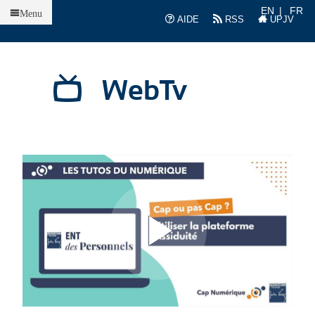
Accueil
EN
FR
Menu
AIDE
RSS
UPJV
WebTv
L
L