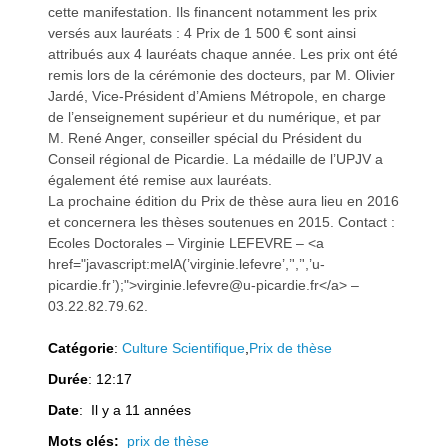
cette manifestation. Ils financent notamment les prix
versés aux lauréats : 4 Prix de 1 500 € sont ainsi
attribués aux 4 lauréats chaque année. Les prix ont été
remis lors de la cérémonie des docteurs, par M. Olivier
Jardé, Vice-Président d’Amiens Métropole, en charge
a
a
de l’enseignement supérieur et du numérique, et par
M. René Anger, conseiller spécial du Président du
Conseil régional de Picardie. La médaille de l’UPJV a
également été remise aux lauréats.
La prochaine édition du Prix de thèse aura lieu en 2016
et concernera les thèses soutenues en 2015. Contact :
v
v
Ecoles Doctorales – Virginie LEFEVRE – <a
href="javascript:melA(’virginie.lefevre’,’',’',’u-
picardie.fr’);">virginie.lefevre@u-picardie.fr</a> –
03.22.82.79.62.
Catégorie
:
Culture Scientifique
,
Prix de thèse
Durée
: 12:17
i
i
Date
: Il y a 11 années
Mots clés:
prix de thèse