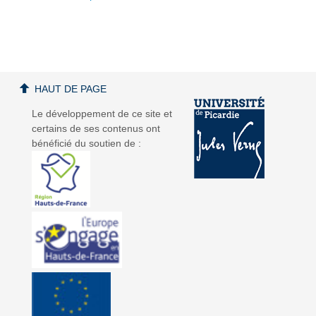
d
d
HAUT DE PAGE
Le développement de ce site et
certains de ses contenus ont
bénéficié du soutien de :
é
é
o
o