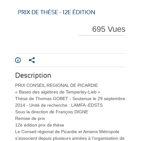
i
i
PRIX DE THÈSE - 12E ÉDITION
695 Vues
r
r
Description
e
e
PRIX CONSEIL REGIONAL DE PICARDIE
« Bases des algèbres de Temperley-Lieb »
Thèse de Thomas GOBET - Soutenue le 29 septembre
2014 - Unité de recherche : LAMFA -EDSTS
Sous la direction de François DIGNE
Remise de prix
12è édition prix de thèse
l
l
Le Conseil régional de Picardie et Amiens Métropole
s’associent depuis plusieurs années à l’organisation de