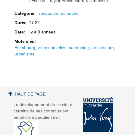
D’Écosse - Taylor Architecture & Urbanism
Catégorie
:
Travaux de recherche
d
d
Durée
: 17:22
Date
: Il y a 9 années
Mots clés:
Edimbourg
,
villes nouvelles
,
patrimoine
,
architecture
,
urbanisme
é
é
HAUT DE PAGE
Le développement de ce site et
o
o
certains de ses contenus ont
bénéficié du soutien de :