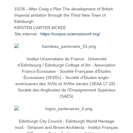
15/26 - After Craig s Plan The development of British
Imperial ambition through the Third New Town of
Edinburgh
KIRSTEN CARTER MCKEE
a
a
Site internet :
https://corpus.sciencesconf.org/
Institut Universitaire de France - Université
d’Edimbourg / Edinburgh College of Art - Association
Franco-Écossaise - Société Française d'Études
v
v
Écossaises (SFEEc) - Société d'Études anglo-
américaines des XVIIe et XVIIIe siècles (SEAA 17-18) -
Société des Anglicistes de l'Enseignement Supérieur
(SAES)
i
i
Edinburgh City Council - Edinburgh World Heritage
trust - Simpson and Brown Architects - Institut Français