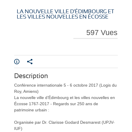
i
i
LA NOUVELLE VILLE D'ÉDIMBOURG ET
LES VILLES NOUVELLES EN ÉCOSSE
597 Vues
r
r
Description
e
e
Conférence internationale 5 - 6 octobre 2017 (Logis du
Roy, Amiens)
La nouvelle ville d’Édimbourg et les villes nouvelles en
Écosse 1767-2017 - Regards sur 250 ans de
patrimoine urbain :
l
l
Organisée par Dr. Clarisse Godard Desmarest (UPJV-
IUF)