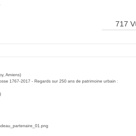
E
e
e
717 V
l
l
oy, Amiens)
Écosse 1767-2017 - Regards sur 250 ans de patrimoine urbain :
)
a
a