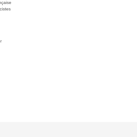
nçaise
cistes
r