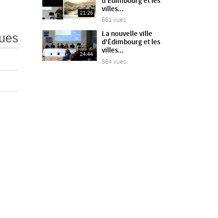
d'Édimbourg et les
villes...
21:26
661 vues
La nouvelle ville
ues
d'Édimbourg et les
villes...
24:44
664 vues