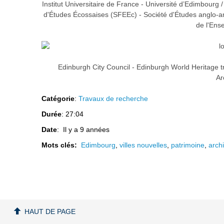
Institut Universitaire de France - Université d’Edimbourg
d'Études Écossaises (SFEEc) - Société d'Études anglo-amé
de l'Ens
Edinburgh City Council - Edinburgh World Heritage tr
Ar
Catégorie
:
Travaux de recherche
Durée
: 27:04
Date
: Il y a 9 années
Mots clés:
Edimbourg
,
villes nouvelles
,
patrimoine
,
arch
HAUT DE PAGE