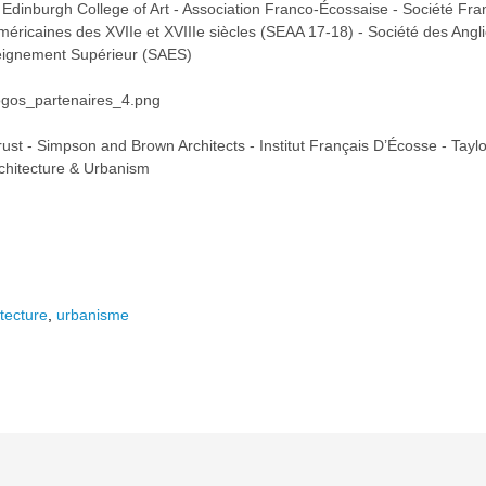
 / Edinburgh College of Art - Association Franco-Écossaise - Société Fra
v
v
ricaines des XVIIe et XVIIIe siècles (SEAA 17-18) - Société des Angli
eignement Supérieur (SAES)
ust - Simpson and Brown Architects - Institut Français D’Écosse - Taylo
chitecture & Urbanism
i
i
itecture
,
urbanisme
d
d