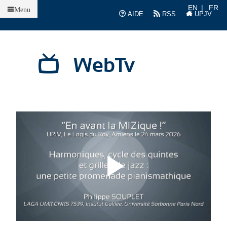
Accueil
EN
FR
Menu
AIDE
RSS
UPJV
WebTv
L
L