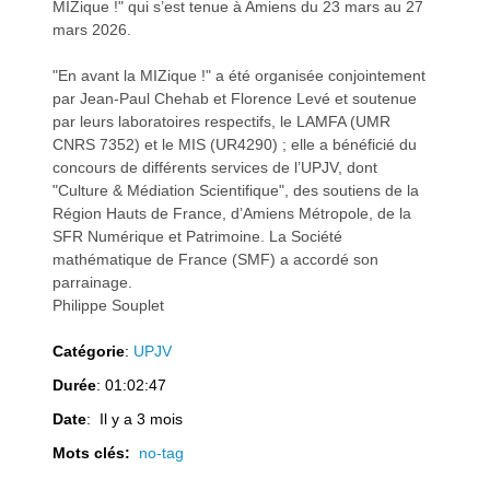
MIZique !" qui s’est tenue à Amiens du 23 mars au 27
mars 2026.
"En avant la MIZique !" a été organisée conjointement
par Jean-Paul Chehab et Florence Levé et soutenue
a
a
par leurs laboratoires respectifs, le LAMFA (UMR
CNRS 7352) et le MIS (UR4290) ; elle a bénéficié du
concours de différents services de l’UPJV, dont
"Culture & Médiation Scientifique", des soutiens de la
Région Hauts de France, d’Amiens Métropole, de la
SFR Numérique et Patrimoine. La Société
mathématique de France (SMF) a accordé son
v
v
parrainage.
Philippe Souplet
Catégorie
:
UPJV
Durée
: 01:02:47
i
i
Date
: Il y a 3 mois
Mots clés:
no-tag