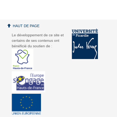
d
d
HAUT DE PAGE
Le développement de ce site et
certains de ses contenus ont
bénéficié du soutien de :
é
é
o
o