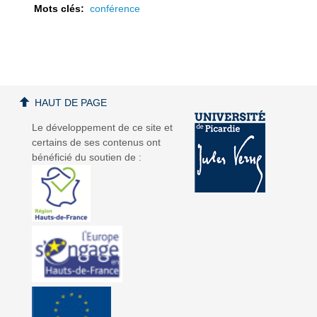
Mots clés:
conférence
a
a
HAUT DE PAGE
Le développement de ce site et
certains de ses contenus ont
bénéficié du soutien de :
v
v
i
i