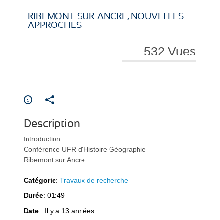
i
i
RIBEMONT-SUR-ANCRE, NOUVELLES
APPROCHES
532 Vues
r
r
Description
e
e
Introduction
Conférence UFR d'Histoire Géographie
Ribemont sur Ancre
Catégorie
:
Travaux de recherche
Durée
: 01:49
l
l
Date
: Il y a 13 années