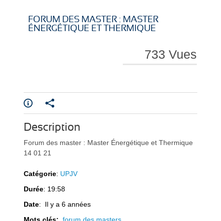
i
i
FORUM DES MASTER : MASTER
ÉNERGÉTIQUE ET THERMIQUE
733 Vues
r
r
Description
e
e
Forum des master : Master Énergétique et Thermique
14 01 21
Catégorie
:
UPJV
Durée
: 19:58
l
l
Date
: Il y a 6 années
Mots clés:
forum des masters