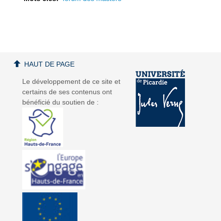
a
a
HAUT DE PAGE
Le développement de ce site et
certains de ses contenus ont
bénéficié du soutien de :
v
v
i
i