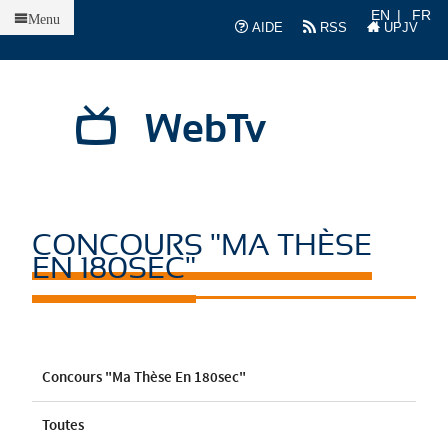
Accueil
EN
FR
Menu
AIDE
RSS
UPJV
WebTv
CONCOURS "MA THÈSE
EN 180SEC"
Concours "Ma Thèse En 180sec"
Toutes