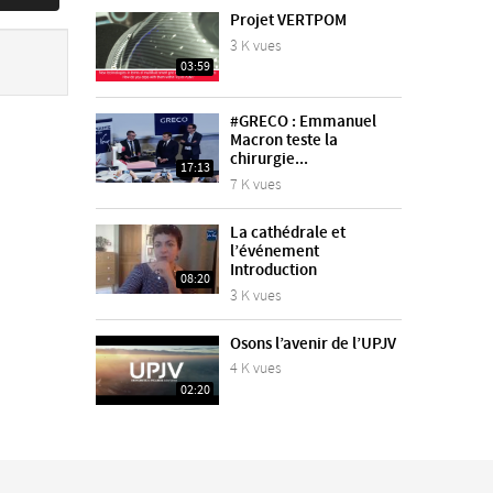
Projet VERTPOM
3 K vues
03:59
#GRECO : Emmanuel
Macron teste la
chirurgie...
17:13
7 K vues
La cathédrale et
l’événement
Introduction
08:20
3 K vues
Osons l’avenir de l’UPJV
4 K vues
02:20