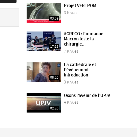
Projet VERTPOM
3 K vues
03:59
#GRECO : Emmanuel
Macron teste la
chirurgie...
17:13
7 K vues
La cathédrale et
l’événement
Introduction
08:20
3 K vues
Osons l’avenir de l’UPJV
4 K vues
02:20