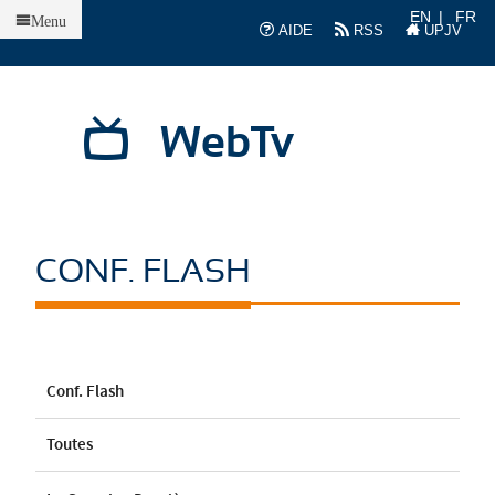
Accueil
EN
FR
Menu
AIDE
RSS
UPJV
WebTv
CONF. FLASH
Conf. Flash
Toutes