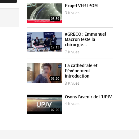
Projet VERTPOM
3 K vues
03:59
#GRECO : Emmanuel
Macron teste la
chirurgie...
17:13
7 K vues
La cathédrale et
l’événement
Introduction
08:20
3 K vues
Osons l’avenir de l’UPJV
4 K vues
02:20