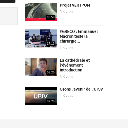
Projet VERTPOM
3 K vues
03:59
#GRECO : Emmanuel
Macron teste la
chirurgie...
17:13
7 K vues
La cathédrale et
l’événement
Introduction
08:20
3 K vues
Osons l’avenir de l’UPJV
4 K vues
02:20