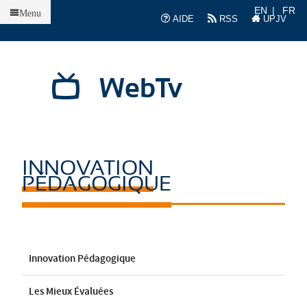
Accueil
EN
FR
Menu
AIDE
RSS
UPJV
WebTv
INNOVATION
PÉDAGOGIQUE
Innovation Pédagogique
Les Mieux Évaluées