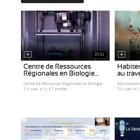
03:51
Centre de Ressources
Habite
Régionales en Biologie...
au trav
Centre de Ressources Régionales en Biologie...
Documentaire
3 K vues
Il y a 7 années
3 K vues
Il