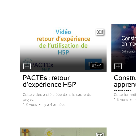
02:59
PACTEs : retour
Constru
d’expérience H5P
appren
projet
Cette vidéo a été créée dans le cadre du
Cette formati
projet...
1 K vues
Il
1 K vues
Il y a 4 années