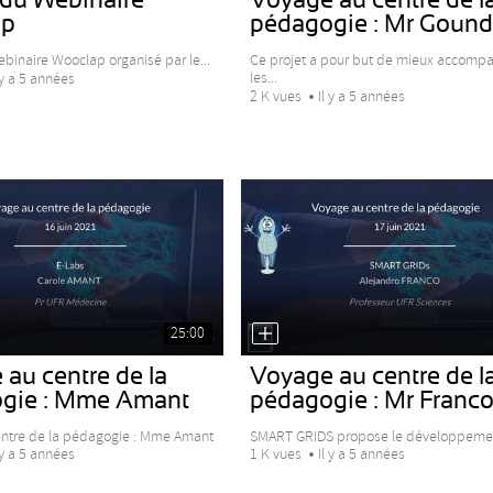
ap
pédagogie : Mr Goun
binaire Wooclap organisé par le...
Ce projet a pour but de mieux accomp
les...
 y a 5 années
2 K vues
Il y a 5 années
25:00
au centre de la
Voyage au centre de l
gie : Mme Amant
pédagogie : Mr Franc
ntre de la pédagogie : Mme Amant
SMART GRIDS propose le développement
 y a 5 années
1 K vues
Il y a 5 années