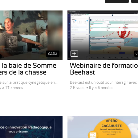
32:02
0
r la baie de Somme
Webinaire de formati
ers de la chasse
Beekast
 sur la pratique cynégétique en...
Beekast est un outil pour interagir avec l
 y a 17 années
2 K vues
Il y a 6 années