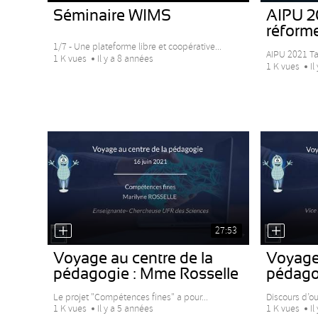
Séminaire WIMS
AIPU 20
réforme
1/7 - Une plateforme libre et coopérative...
AIPU 2021 Tab
1 K vues
Il y a 8 années
1 K vues
Il
27:53
Voyage au centre de la
Voyage 
pédagogie : Mme Rosselle
pédago
Le projet "Compétences fines" a pour...
Discours d’o
1 K vues
Il y a 5 années
1 K vues
Il