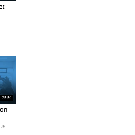
et
25:50
ion
que