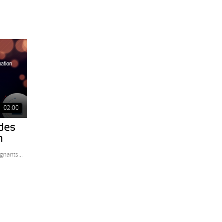
02:00
 des
n
gnants...