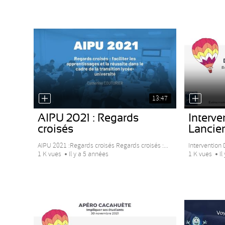
13:47
AIPU 2021 : Regards
Interve
croisés
Lancier
AIPU 2021 :Regards croisés Regards croisés :...
Intervention 
1 K vues
Il y a 5 années
1 K vues
Il