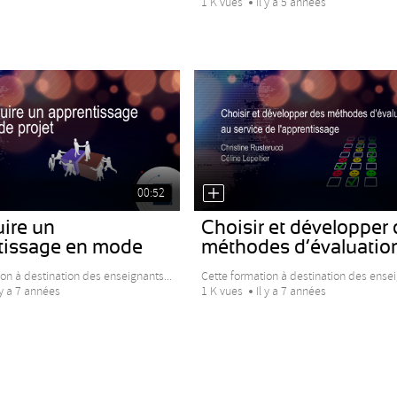
1 K vues
Il y a 5 années
00:52
ire un
Choisir et développer
tissage en mode
méthodes d’évaluatio
on à destination des enseignants...
Cette formation à destination des ensei
 y a 7 années
1 K vues
Il y a 7 années