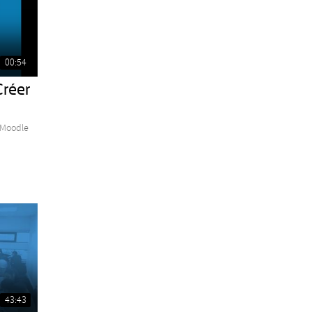
00:54
Créer
 Moodle
43:43