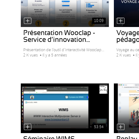
10:09
Présentation Wooclap -
Voyage 
Service d’innovation...
pédagog
Présentation de l’outil d’interactivité Wooclap...
Voyage au cen
2 K vues
Il y a 5 années
2 K vues
Il
53:54
Séminaire WIMS
Replay