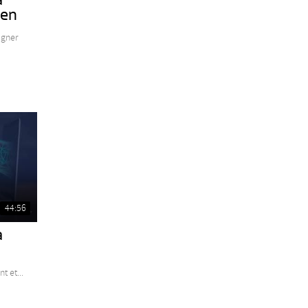
den
agner
44:56
a
o
 et...