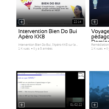
22:14
Intervention Bien Do Bui
Voyage 
Apéro KK8
pédago
Domin
Intervention Bien Do Bui, l’Apéro KK8 sur la...
Remédiation e
1 K vues
Il y a 5 années
1 K vues
Il
01:02:22