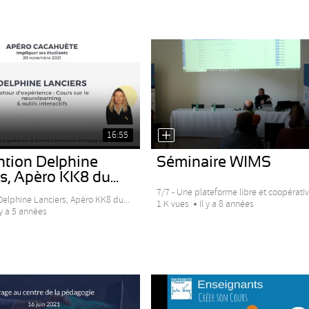
16:55
ntion Delphine
Séminaire WIMS
s, Apèro KK8 du...
7/7 - Une plateforme libre et coopérative
Delphine Lanciers, Apèro KK8 du...
1 K vues
Il y a 8 années
 y a 5 années