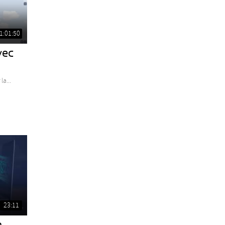
1:01:50
vec
la...
23:11
a