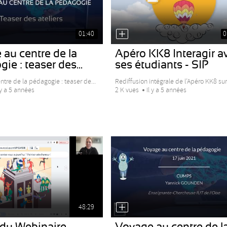
01:40
0
au centre de la
Apéro KK8 Interagir a
ie : teaser des...
ses étudiants - SIP
tre de la pédagogie : teaser de...
Rediffusion intégrale de l’Apéro KK8 sur 
 y a 5 années
2 K vues
Il y a 5 années
48:29
 du Webinaire
Voyage au centre de l