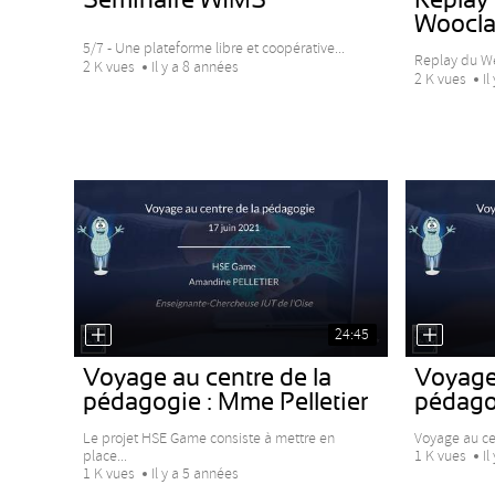
Woocl
5/7 - Une plateforme libre et coopérative...
Replay du We
2 K vues
Il y a 8 années
2 K vues
Il
24:45
Voyage au centre de la
Voyage 
pédagogie : Mme Pelletier
pédago
Le projet HSE Game consiste à mettre en
Voyage au ce
place...
1 K vues
Il
1 K vues
Il y a 5 années