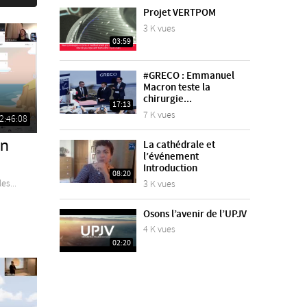
Projet VERTPOM
3 K vues
03:59
#GRECO : Emmanuel
Macron teste la
chirurgie...
17:13
7 K vues
2:46:08
on
La cathédrale et
l’événement
Introduction
08:20
es...
3 K vues
Osons l’avenir de l’UPJV
4 K vues
02:20