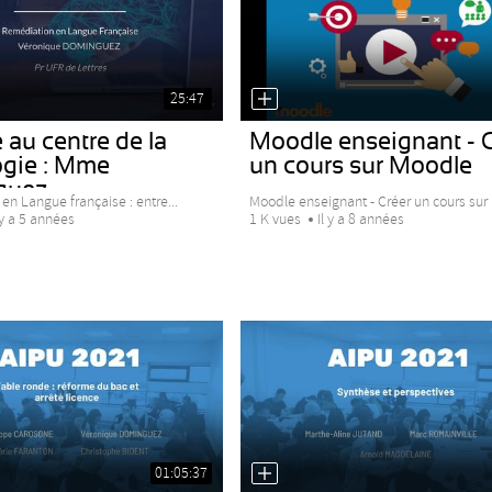
25:47
au centre de la
Moodle enseignant - 
gie : Mme
un cours sur Moodle
guez
n Langue française : entre...
Moodle enseignant - Créer un cours sur
 y a 5 années
1 K vues
Il y a 8 années
01:05:37