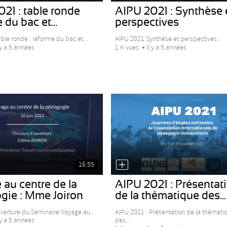
21 : table ronde
AIPU 2021 : Synthèse 
 du bac et...
perspectives
le ronde : réforme du bac et...
AIPU 2021 Synthèse et perspectives...
 y a 5 années
1 K vues
Il y a 5 années
16:55
au centre de la
AIPU 2021 : Présentat
gie : Mme Joiron
de la thématique des...
uverture du Séminaire Voyage au...
AIPU 2021 : Présentation de la thémati
des...
 y a 5 années