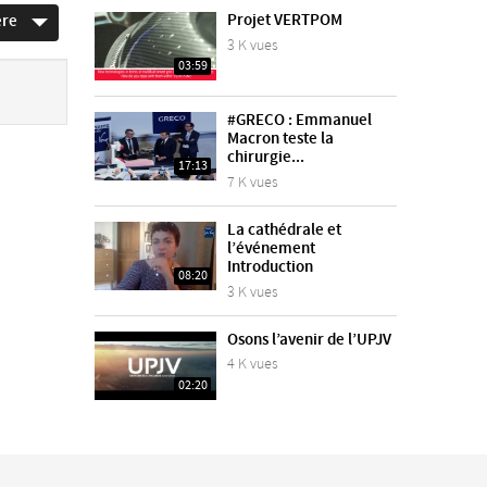
Projet VERTPOM
ère
3 K vues
03:59
#GRECO : Emmanuel
Macron teste la
chirurgie...
17:13
7 K vues
La cathédrale et
l’événement
Introduction
08:20
3 K vues
Osons l’avenir de l’UPJV
4 K vues
02:20