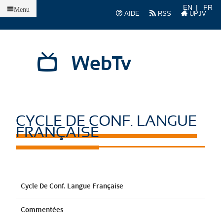
Accueil
EN
FR
Menu
AIDE
RSS
UPJV
WebTv
CYCLE DE CONF. LANGUE
FRANÇAISE
Cycle De Conf. Langue Française
Commentées