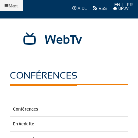
Accueil
EN
FR
Menu
AIDE
RSS
UPJV
WebTv
CONFÉRENCES
Conférences
En Vedette