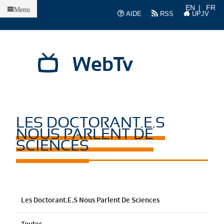
Accueil
EN
FR
Menu
AIDE
RSS
UPJV
WebTv
LES DOCTORANT.E.S
NOUS PARLENT DE
SCIENCES
Les Doctorant.e.s Nous Parlent De Sciences