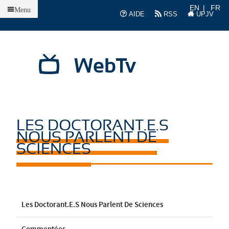
Accueil
EN
FR
Menu
AIDE
RSS
UPJV
WebTv
LES DOCTORANT.E.S
NOUS PARLENT DE
SCIENCES
Les Doctorant.e.s Nous Parlent De Sciences