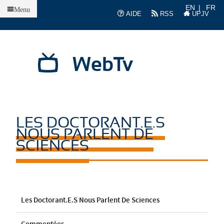
Accueil
EN
FR
Menu
AIDE
RSS
UPJV
WebTv
LES DOCTORANT.E.S
NOUS PARLENT DE
SCIENCES
Les Doctorant.e.s Nous Parlent De Sciences