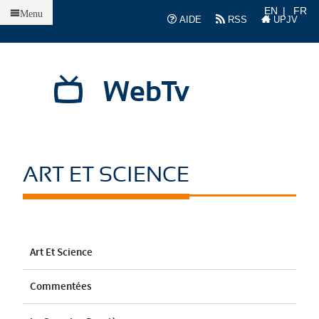
Accueil
EN
FR
Menu
AIDE
RSS
UPJV
WebTv
ART ET SCIENCE
Art Et Science
Commentées