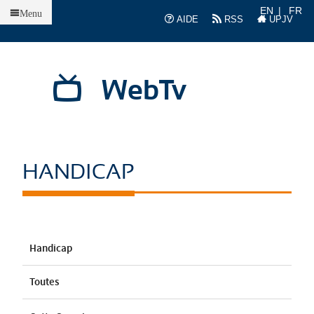
Accueil
EN
FR
Menu
AIDE
RSS
UPJV
WebTv
HANDICAP
Handicap
Toutes