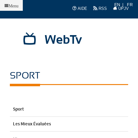
Accueil
EN
FR
Menu
AIDE
RSS
UPJV
WebTv
SPORT
Sport
Les Mieux Évaluées