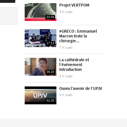
Projet VERTPOM
3 K vues
03:59
#GRECO : Emmanuel
Macron teste la
chirurgie...
17:13
7 K vues
La cathédrale et
l’événement
Introduction
08:20
3 K vues
Osons l’avenir de l’UPJV
4 K vues
02:20