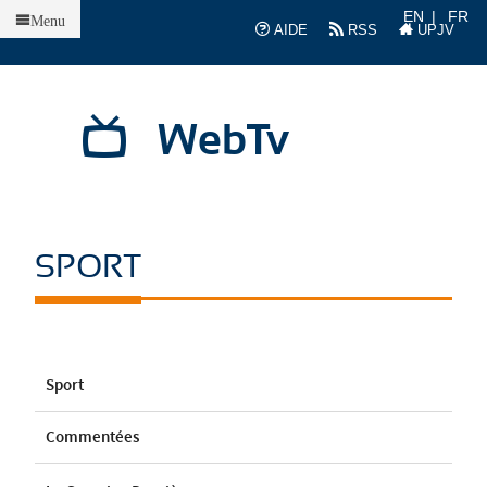
Accueil
EN
FR
Menu
AIDE
RSS
UPJV
WebTv
SPORT
Sport
Commentées