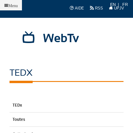
Accueil
EN
FR
Menu
AIDE
RSS
UPJV
WebTv
TEDX
TEDx
Toutes