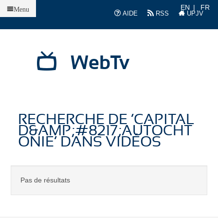
Accueil
EN
FR
Menu
AIDE
RSS
UPJV
WebTv
RECHERCHE DE ’CAPITAL
D&AMP;#8217;AUTOCHT
ONIE’ DANS VIDÉOS
Pas de résultats