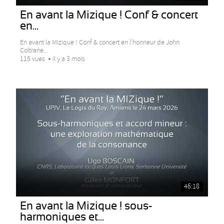
En avant la Mizique ! Conf & concert
en...
En avant la Mizique ! Conf & concert en l’honneur de John
Coltrane...
115 vues
Il y a 3 mois
46:18
En avant la Mizique ! sous-
harmoniques et...