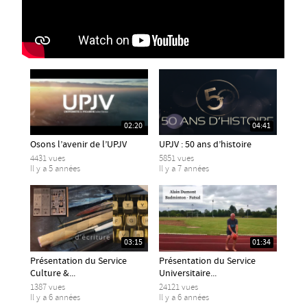
02:20
04:41
Osons l’avenir de l’UPJV
UPJV : 50 ans d’histoire
4431 vues
5851 vues
Il y a 5 années
Il y a 7 années
03:15
01:34
Présentation du Service
Présentation du Service
Culture &...
Universitaire...
1387 vues
24121 vues
Il y a 6 années
Il y a 6 années