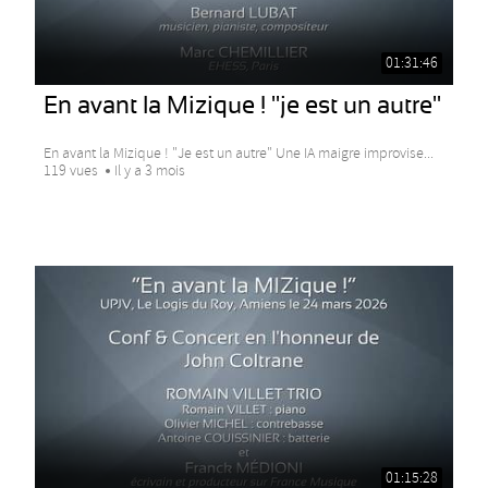
01:31:46
En avant la Mizique ! "je est un autre"
En avant la Mizique ! "Je est un autre" Une IA maigre improvise...
119 vues
Il y a 3 mois
01:15:28